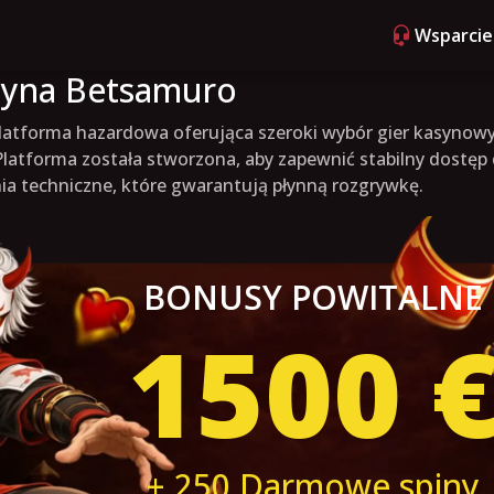
Wsparcie
asyna Betsamuro
latforma hazardowa oferująca szeroki wybór gier kasynowy
latforma została stworzona, aby zapewnić stabilny dostę
a techniczne, które gwarantują płynną rozgrywkę.
BONUSY POWITALNE
1500 
+ 250 Darmowe spiny