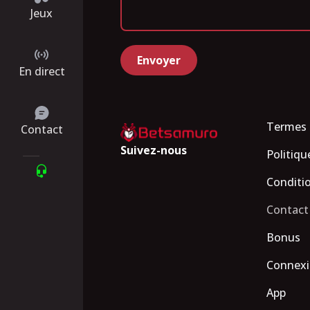
Jeux
En direct
Termes 
Contact
Suivez-nous
Politiqu
Conditi
Contact
Bonus
Connexio
App