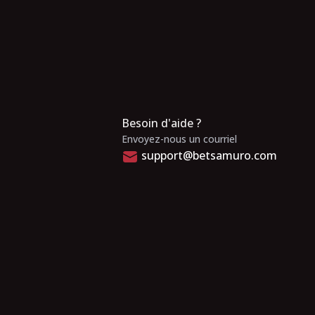
Besoin d'aide ?
Envoyez-nous un courriel
support@betsamuro.com